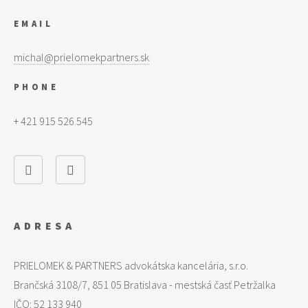
EMAIL
michal@prielomekpartners.sk
PHONE
+ 421 915 526 545
ADRESA
PRIELOMEK & PARTNERS advokátska kancelária, s.r.o.
Brančská 3108/7, 851 05 Bratislava - mestská časť Petržalka
IČO: 52 133 940