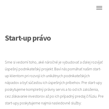
Start-up právo
Sme si vedomí toho, aké náročné je vybudovať a ďalej rozvíjať
úspešný podnikateľský projekt. Baví nás pomáhať našim start-
up klientom pri rozvoji ich unikátnych podnikateľských
nápadov a byť súčasťou ich úspešných príbehov. Pre start-upy
poskytujeme kompletný právny servis a to od ich založenia,
cez získavanie investorov až po ich prípadný predaj či fúziu. Pre
start-upy poskytujeme najmä nasledovné služby: